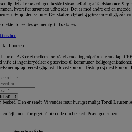
entlig del af renoveringen består i strømpeforing af faldstammer. Strø
ammen, hvorefter strømpen udhærdes. Det er med andre ord en metode ti
ien er i øvrigt den samme. Det skal selvfølgelig gøres ordentligt, så den
rojektet forventes gennemført til oktober.
kt os her
rkil Laursen
 Laursen A/S er et mellemstort rådgivende ingeniørfirma grundlagt i 19
d vifte af ingeniørydelser og services til kommuner, boligorganisationer
lsanering og bæredygtighed. Hovedkontor i Tåstrup og med kontor i Ri
 BESKED
n besked. Den er sendt. Vi vender retur hurtigst muligt Torkil Laursen 
 en fejl under forsøget på at sende din besked. Prøv igen senere.
Seneste artikler