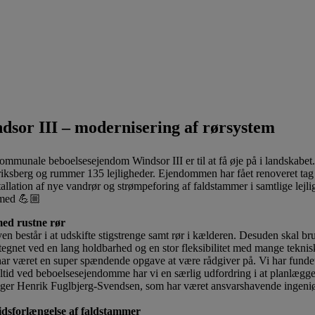
dsor III – modernisering af rørsystem
mmunale beboelsesejendom Windsor III er til at få øje på i landskabet
iksberg og rummer 135 lejligheder. Ejendommen har fået renoveret tag
tallation af nye vandrør og strømpeforing af faldstammer i samtlige l
med 💪🏼
med rustne rør
n består i at udskifte stigstrenge samt rør i kælderen. Desuden skal brug
egnet ved en lang holdbarhed og en stor fleksibilitet med mange teknis
ar været en super spændende opgave at være rådgiver på. Vi har fundet 
tid ved beboelsesejendomme har vi en særlig udfordring i at planlægge 
iger Henrik Fuglbjerg-Svendsen, som har været ansvarshavende ingeniø
idsforlængelse af faldstammer