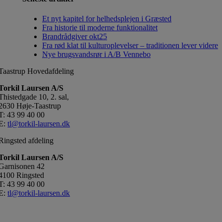
Et nyt kapitel for helhedsplejen i Græsted
Fra historie til moderne funktionalitet
Brandrådgiver okt25
Fra rød klat til kulturoplevelser – traditionen lever videre
Nye brugsvandsrør i A/B Vennebo
Taastrup Hovedafdeling
Torkil Laursen A/S
Thistedgade 10, 2. sal,
2630 Høje-Taastrup
T: 43 99 40 00
E:
tl@torkil-laursen.dk
Ringsted afdeling
Torkil Laursen A/S
Garnisonen 42
4100 Ringsted
T: 43 99 40 00
E:
tl@torkil-laursen.dk